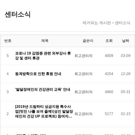
센터소식
제거되는 게시판 > 센터소식
번호
제목
글쓴이
조회
날짜
코로나 19 감염증 관련 외부강사 휴
5
최고관리자
4009
03-09
강 및 센터 휴관
4
동계방학으로 인한 휴원 안내
최고관리자
4204
12-26
'발달장애인의 건강관리 교육' 안내
3
최고관리자
4860
05-31
[2019년 드림하티 성금지원 특수사
업]멋진 나를 보여 줄께!(성인 발달장
2
최고관리자
5177
01-15
애인의 건강 UP 프로젝트) 참여자…