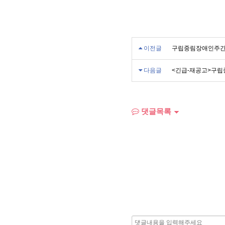
이전글
구립중림장애인주간보
다음글
<긴급-재공고>구립
댓글목록